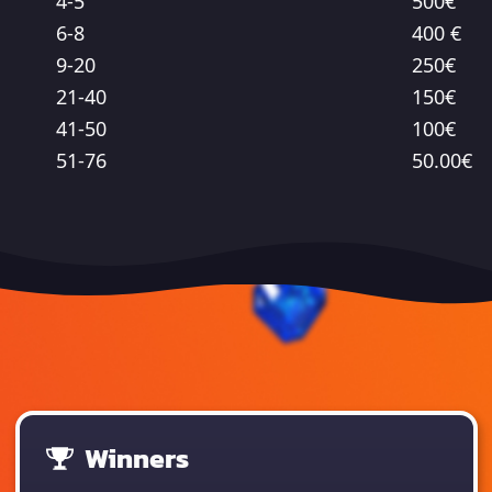
4-5
500€
6-8
400 €
9-20
250€
21-40
150€
41-50
100€
51-76
50.00€
Winners