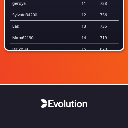
geroya
11
738
Sylvain34200
12
736
Las
13
735
Mimi62190
14
719
Jeriko39
15
670
Soflex
16
664
FTNS
17
646
97424
18
629
Loloxx
19
623
Maestrooo
20
602
Negrogro
21
14