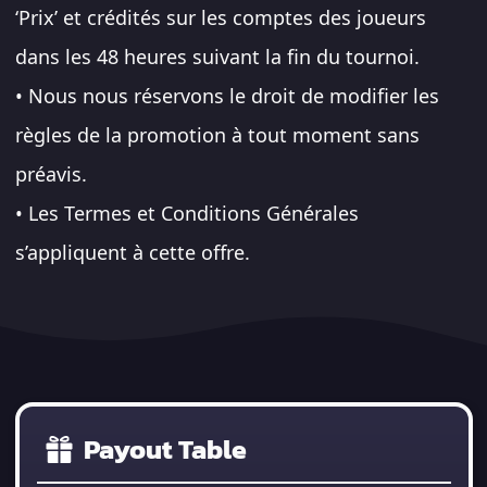
‘Prix’ et crédités sur les comptes des joueurs
dans les 48 heures suivant la fin du tournoi.
• Nous nous réservons le droit de modifier les
règles de la promotion à tout moment sans
préavis.
• Les Termes et Conditions Générales
s’appliquent à cette offre.
Payout Table