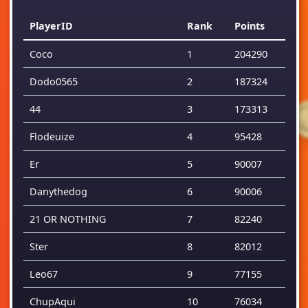
PlayerID
Rank
Points
Coco
1
204290
Dodo0565
2
187324
44
3
173313
Flodeuize
4
95428
Er
5
90007
Danythedog
6
90006
21 OR NOTHING
7
82240
Ster
8
82012
Leo67
9
77155
ChupAqui
10
76034