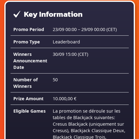
Key Information
Promo Period
23/09 00:00 – 29/09 00:00
(CET)
Promo Type
Leaderboard
Winners
30/09 15:00
(CET)
Announcement
Date
Number of
50
Winners
Prize Amount
10.000,00 €
Eligible Games
La promotion se déroule sur les
tables de Blackjack suivantes:
Cresus Blackjack (uniquement sur
Cresus), Blackjack Classique Deux,
Blackjack Classique Trois,