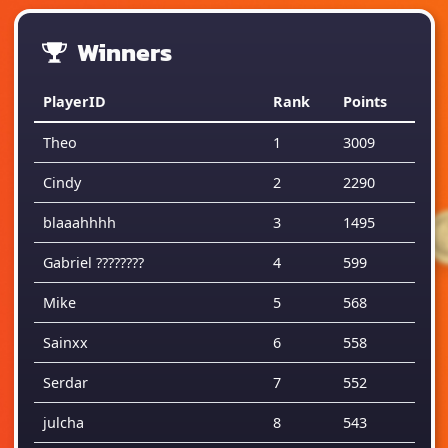
Winners
PlayerID
Rank
Points
Theo
1
3009
Cindy
2
2290
blaaahhhh
3
1495
Gabriel ????????
4
599
Mike
5
568
Sainxx
6
558
Serdar
7
552
julcha
8
543